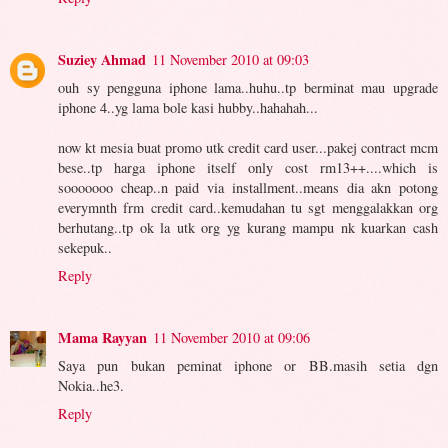
Suziey Ahmad
11 November 2010 at 09:03
ouh sy pengguna iphone lama..huhu..tp berminat mau upgrade
iphone 4..yg lama bole kasi hubby..hahahah...
now kt mesia buat promo utk credit card user...pakej contract mcm
bese..tp harga iphone itself only cost rm13++....which is
sooooooo cheap..n paid via installment..means dia akn potong
everymnth frm credit card..kemudahan tu sgt menggalakkan org
berhutang..tp ok la utk org yg kurang mampu nk kuarkan cash
sekepuk..
Reply
Mama Rayyan
11 November 2010 at 09:06
Saya pun bukan peminat iphone or BB.masih setia dgn
Nokia..he3.
Reply