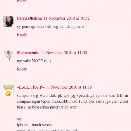
Farra Dhelina
11 November 2010 at 10:52
sy pon lagi suka beli brg lain dr hp hehe
Reply
Sheherazade
11 November 2010 at 11:00
me suke NOTE tu :)
Reply
~L.o.L.i.P.o.P~
11 November 2010 at 11:15
sampai skrg wani duk pk apa yg specialnya iphone dan BB ni
compare ngan tepon biasa..sbb most functions sama jgk cam enset
biasa..ni bdasarkan pmerhatian wani:
eg:
iphone - touch screen
enset biasa - ada yg touch screen jgk