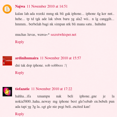
Najwa
11 November 2010 at 14:51
kalau lah ada rezeki mmg nk bli gak iphone... iphone 4g ker nnt..
hehe... tp td tgk ade lak xbox baru yg ala2 wii.. n lg canggih...
hmmm.. berbelah bagi nk simpan utk bli mana satu.. huhuhu
muchas luvas, wawa~*
secretwhisper.net
Reply
ardinihumaira
11 November 2010 at 15:57
dni tak dop iphone. sob sobbsss :'(
Reply
tiefazatie
11 November 2010 at 17:22
hahha...ifa xmampu nak beli iphone..gne je la
nokia5800..haha..neway mg iphone best gle!sebab en.bebeh pun
ada tapi yg 3g la..sgt gle nie pegi beli..excited kan!
Reply