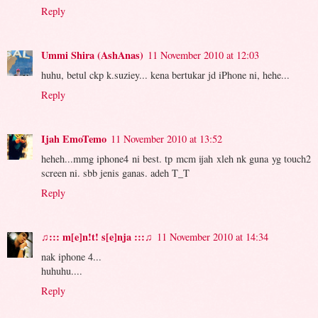
Reply
Ummi Shira (AshAnas)
11 November 2010 at 12:03
huhu, betul ckp k.suziey... kena bertukar jd iPhone ni, hehe...
Reply
Ijah EmoTemo
11 November 2010 at 13:52
heheh...mmg iphone4 ni best. tp mcm ijah xleh nk guna yg touch2
screen ni. sbb jenis ganas. adeh T_T
Reply
♫::: m[e]n!t! s[e]nja :::♫
11 November 2010 at 14:34
nak iphone 4...
huhuhu....
Reply