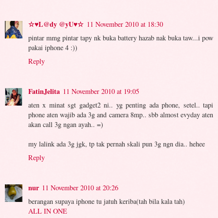
☆♥L@dy @yU♥☆
11 November 2010 at 18:30
pintar mmg pintar tapy nk buka battery hazab nak buka taw...i pow
pakai iphone 4 :))
Reply
FatinJelita
11 November 2010 at 19:05
aten x minat sgt gadget2 ni.. yg penting ada phone, setel.. tapi
phone aten wajib ada 3g and camera 8mp.. sbb almost evyday aten
akan call 3g ngan ayah.. =)
my lalink ada 3g jgk, tp tak pernah skali pun 3g ngn dia.. hehee
Reply
nur
11 November 2010 at 20:26
berangan supaya iphone tu jatuh keriba(tah bila kala tah)
ALL IN ONE