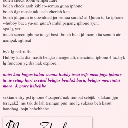
boleh check arah kiblat--semua guna iphone
boleh dgr music tak usah citerlah kan
boleh jd quran ie download jer semua surah2 al-Quran tu ke iphone
--hubby baca ya-sin guna/sambil pegang iphone ajer..
apa lg yer
touch screen iphone tu sgt best--boleh buat jd mcm kita sentuh air--
nampak sgt real
byk lg nak tulis..
Hubby kata dia masih belajar mengenali, mencintai iphone 4 tu..byk
lg function yg dia nak explore...
note: kan bagus kalau semua hubby treat wife mcm jaga iphone
tu..ie setiap hari excited belajar benda2 baru, belajar mencintai
more & more hehehhe
sekian entry psl iphone 4..saper2 nak rembat sebijik, silakan, jgn
teragak2..me tak de lah teringin pun..me lg sukaaa beli kasut,
handbag, baju hehehhehe