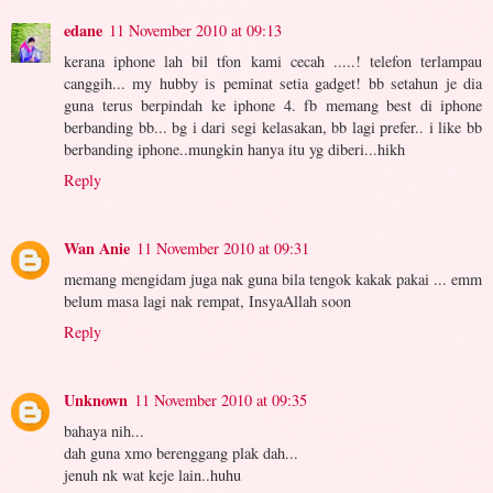
edane
11 November 2010 at 09:13
kerana iphone lah bil tfon kami cecah .....! telefon terlampau
canggih... my hubby is peminat setia gadget! bb setahun je dia
guna terus berpindah ke iphone 4. fb memang best di iphone
berbanding bb... bg i dari segi kelasakan, bb lagi prefer.. i like bb
berbanding iphone..mungkin hanya itu yg diberi...hikh
Reply
Wan Anie
11 November 2010 at 09:31
memang mengidam juga nak guna bila tengok kakak pakai ... emm
belum masa lagi nak rempat, InsyaAllah soon
Reply
Unknown
11 November 2010 at 09:35
bahaya nih...
dah guna xmo berenggang plak dah...
jenuh nk wat keje lain..huhu