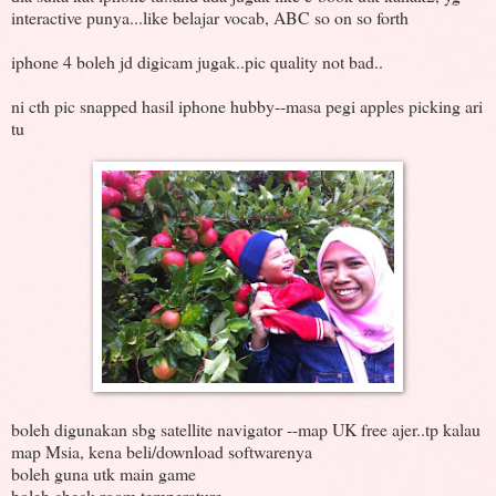
interactive punya...like belajar vocab, ABC so on so forth
iphone 4 boleh jd digicam jugak..pic quality not bad..
ni cth pic snapped hasil iphone hubby--masa pegi apples picking ari
tu
boleh digunakan sbg satellite navigator --map UK free ajer..tp kalau
map Msia, kena beli/download softwarenya
boleh guna utk main game
boleh check room temperature