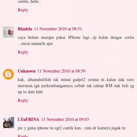
camtu..hehe..
Reply
Rizziela
11 November 2010 at 08:51
saya belum mampu pakai IPhone lagi...tp kalau dengar cerita
...mcm manarik ajer
Reply
Unknown
11 November 2010 at 08:59
kak, alhamdulillah tak minat gadjet2 semua ni..kalau dak sure
meroyan tgk perkembangannya..sebab tak cukup RM nak beli yg
up to date hihi
Reply
LYaFRINA
11 November 2010 at 09:03
pic y guna iphone tu sgt2 cantik kan.. cam dr kamera jugak tu
Reply