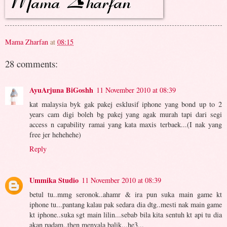
Mama Zharfan
at
08:15
28 comments:
AyuArjuna BiGoshh
11 November 2010 at 08:39
kat malaysia byk gak pakej esklusif iphone yang bond up to 2
years cam digi boleh bg pakej yang agak murah tapi dari segi
access n capability ramai yang kata maxis terbaek...(I nak yang
free jer hehehehe)
Reply
Ummika Studio
11 November 2010 at 08:39
betul tu..mmg seronok..ahamr & ira pun suka main game kt
iphone tu...pantang kalau pak sedara dia dtg..mesti nak main game
kt iphone..suka sgt main lilin...sebab bila kita sentuh kt api tu dia
akan padam..then menyala balik...he3...