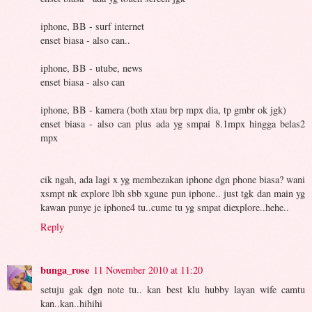
iphone, BB - surf internet
enset biasa - also can..
iphone, BB - utube, news
enset biasa - also can
iphone, BB - kamera (both xtau brp mpx dia, tp gmbr ok jgk)
enset biasa - also can plus ada yg smpai 8.1mpx hingga belas2
mpx
cik ngah, ada lagi x yg membezakan iphone dgn phone biasa? wani
xsmpt nk explore lbh sbb xgune pun iphone.. just tgk dan main yg
kawan punye je iphone4 tu..cume tu yg smpat diexplore..hehe..
Reply
bunga_rose
11 November 2010 at 11:20
setuju gak dgn note tu.. kan best klu hubby layan wife camtu
kan..kan..hihihi