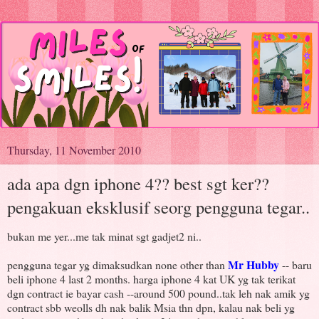
Thursday, 11 November 2010
ada apa dgn iphone 4?? best sgt ker??
pengakuan eksklusif seorg pengguna tegar..
bukan me yer...me tak minat sgt gadjet2 ni..
Mr Hubby
pengguna tegar yg dimaksudkan none other than
-- baru
beli iphone 4 last 2 months. harga iphone 4 kat UK yg tak terikat
dgn contract ie bayar cash --around 500 pound..tak leh nak amik yg
contract sbb weolls dh nak balik Msia thn dpn, kalau nak beli yg