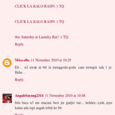
CLICK LA KALO RAJIN :) TQ
CLICK LA KALO RAJIN :) TQ
this Saturday at Laundry Bar! :) TQ
Reply
Misz-ella
11 November 2010 at 10:25
Eh .. n3 awak ni btl la menggoda-goda. cam teringin nak 1 je.
Hehe ..
Reply
AngahSayang2314
11 November 2010 at 10:48
bila baca n3 nie macam best jer gadjet tue... hehhee..syok..nyer
kalau ada tapi angah lebih ke bb
Reply