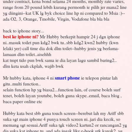
under contract, kena bond selama 24 months, monthly rate varies,
range from 20 pound lebih kurang permonth ie pilih jer mana2 line
yg diingini--kat UK lg byk choice line hp ni compared to Msia :)--
ada O2, 3, Orange, Tmobile, Virgin, Vodafone bla bla bla
back to iphone story...
best ke iphone ni?
Mr Hubby berkepit hampir 24 j dgn iphone
ni..masuk toilet pun kdg2 bwk tu..sbb kdg2 kwn2 hubby (kwn
lelaki yer) call time dia dok dlm toilet--hubby jenis yg berlama-
lamaan dlm toilet..aisehhh
kat tmpt tido pun bwk sama ie dia layan lagu sambil baring2..
dlm keta usah ckplah, wajib bwk
smart phone
Mr hubby kata, iphone 4 ni
ie telepon pintar lah
gitu..multi function..
selain function hp yg biasa2...function lain, of course boleh surf
tenet, boleh layan youtube, boleh guna skype..email, baca blog ,
baca paper online etc
Hubby kata best sbb guna touch screen--berebut lah my Ariff sbb
suka sgt main iphone 4 punya touch screen ni..jari dia kecik, so
memang sgt sesuai.Ariff suka tgk video2 kartun2 or rancangan2 yg
dia suka kat iphone tu..and ada jugak like e-book utk kanak2, yg