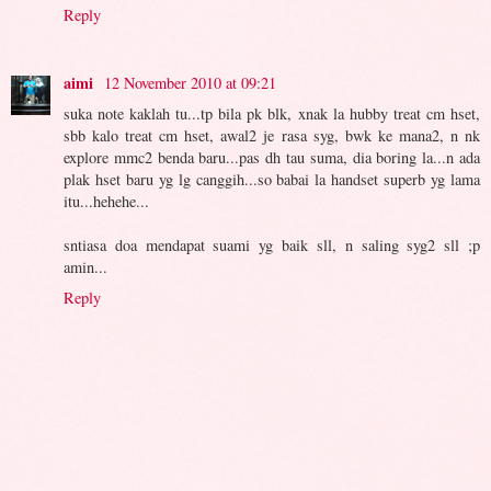
Reply
aimi
12 November 2010 at 09:21
suka note kaklah tu...tp bila pk blk, xnak la hubby treat cm hset,
sbb kalo treat cm hset, awal2 je rasa syg, bwk ke mana2, n nk
explore mmc2 benda baru...pas dh tau suma, dia boring la...n ada
plak hset baru yg lg canggih...so babai la handset superb yg lama
itu...hehehe...
sntiasa doa mendapat suami yg baik sll, n saling syg2 sll ;p
amin...
Reply