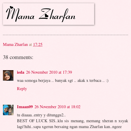
Mama Zharfan
at
17:25
38 comments:
ieda
26 November 2010 at 17:39
waa semoga berjaya .. banyak sgt .. akak x terbaca .. :)
Reply
Imaan09
26 November 2010 at 18:02
tu diaaaa..entry y ditunggu2..
BEST OF LUCK SIS..klu sis menang, memang xheran n xsyak
lagi!hihi..sapa xgerun bersaing ngan mama Zharfan kan..ngeee