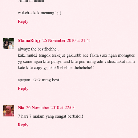
7mlm ni heheh
wokeh..akak menang! ;-)
Reply
MamaRifqy
26 November 2010 at 21:41
alwayz the best!hehhe..
kak..mule2 tengok terkejut gak..sbb ade fakta suzi ngan momgues
yg same ngan kite punye..and kite pon mmg ade video..takut nanti
kate kite copy yg akak!hehehhe..hehehehe!!
apepon..akak mmg best!
Reply
Nia
26 November 2010 at 22:03
7 hari 7 malam yang sangat berbaloi!
Reply