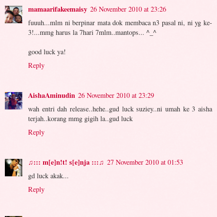
mamaarifakeemaisy
26 November 2010 at 23:26
fuuuh...mlm ni berpinar mata dok membaca n3 pasal ni, ni yg ke-
3!...mmg harus la 7hari 7mlm..mantops... ^_^
good luck ya!
Reply
AishaAminudin
26 November 2010 at 23:29
wah entri dah release..hehe..gud luck suziey..ni umah ke 3 aisha
terjah..korang mmg gigih la..gud luck
Reply
♫::: m[e]n!t! s[e]nja :::♫
27 November 2010 at 01:53
gd luck akak...
Reply