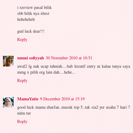
i xreview pasal bilik
sbb bilik nya xbest
heheheheh
gud luck dear!!!
Reply
ummi sofiyyah
30 November 2010 at 10:51
awal2 lg nak ucap tahniah....bab kreatif entry ni kalau tanya saya
mmg x pilih org lain dah....hehe...
Reply
MamaYatie
9 December 2010 at 15:19
good luck mama zharfan..masuk top 5..tak sia2 yer usaha 7 hari 7
mlm tur
Reply