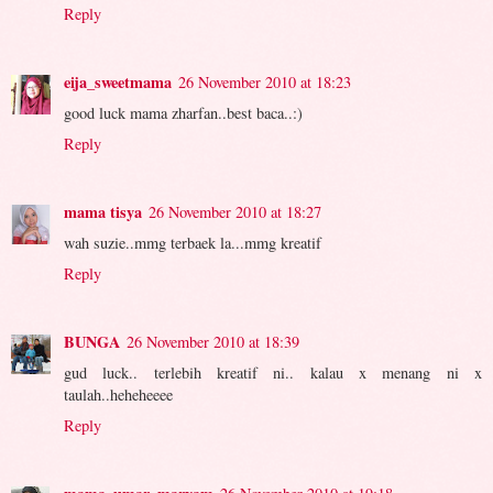
Reply
eija_sweetmama
26 November 2010 at 18:23
good luck mama zharfan..best baca..:)
Reply
mama tisya
26 November 2010 at 18:27
wah suzie..mmg terbaek la...mmg kreatif
Reply
BUNGA
26 November 2010 at 18:39
gud luck.. terlebih kreatif ni.. kalau x menang ni x
taulah..heheheeee
Reply