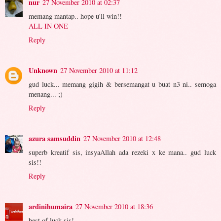
nur
27 November 2010 at 02:37
memang mantap.. hope u'll win!!
ALL IN ONE
Reply
Unknown
27 November 2010 at 11:12
gud luck... memang gigih & bersemangat u buat n3 ni.. semoga
menang... ;)
Reply
azura samsuddin
27 November 2010 at 12:48
superb kreatif sis, insyaAllah ada rezeki x ke mana.. gud luck
sis!!
Reply
ardinihumaira
27 November 2010 at 18:36
best of luck sis!