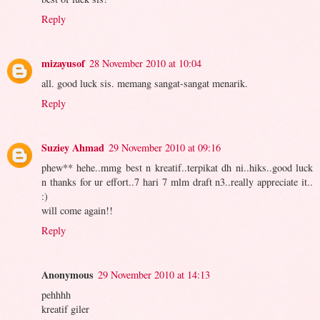
Reply
mizayusof
28 November 2010 at 10:04
all. good luck sis. memang sangat-sangat menarik.
Reply
Suziey Ahmad
29 November 2010 at 09:16
phew** hehe..mmg best n kreatif..terpikat dh ni..hiks..good luck
n thanks for ur effort..7 hari 7 mlm draft n3..really appreciate it..
:)
will come again!!
Reply
Anonymous
29 November 2010 at 14:13
pehhhh
kreatif giler