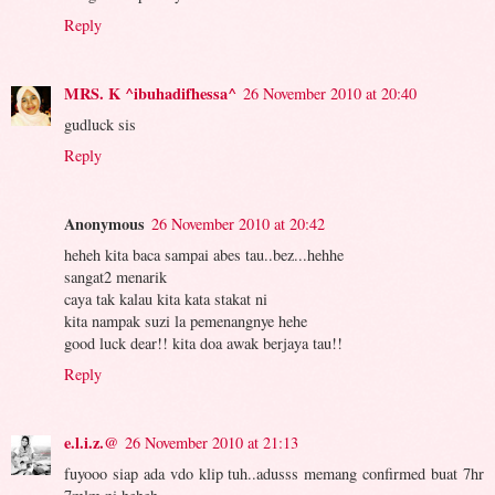
Reply
MRS. K ^ibuhadifhessa^
26 November 2010 at 20:40
gudluck sis
Reply
Anonymous
26 November 2010 at 20:42
heheh kita baca sampai abes tau..bez...hehhe
sangat2 menarik
caya tak kalau kita kata stakat ni
kita nampak suzi la pemenangnye hehe
good luck dear!! kita doa awak berjaya tau!!
Reply
e.l.i.z.@
26 November 2010 at 21:13
fuyooo siap ada vdo klip tuh..adusss memang confirmed buat 7hr