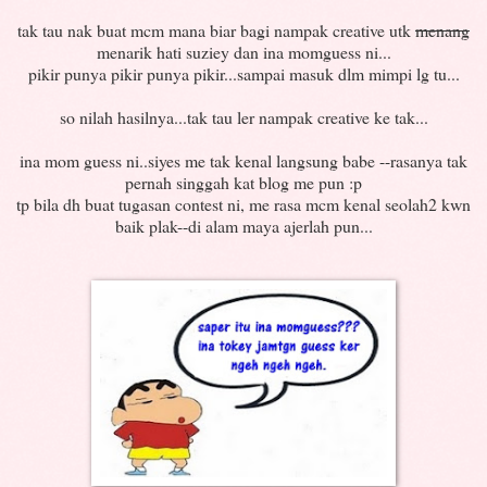
tak tau nak buat mcm mana biar bagi nampak creative utk
menang
menarik hati suziey dan ina momguess ni...
pikir punya pikir punya pikir...sampai masuk dlm mimpi lg tu...
so nilah hasilnya...tak tau ler nampak creative ke tak...
ina mom guess ni..siyes me tak kenal langsung babe --rasanya tak
pernah singgah kat blog me pun :p
tp bila dh buat tugasan contest ni, me rasa mcm kenal seolah2 kwn
baik plak--di alam maya ajerlah pun...