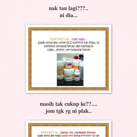
nak tau lagi???..
ni dia...
masih tak cukup ke??....
jom tgk yg ni plak..