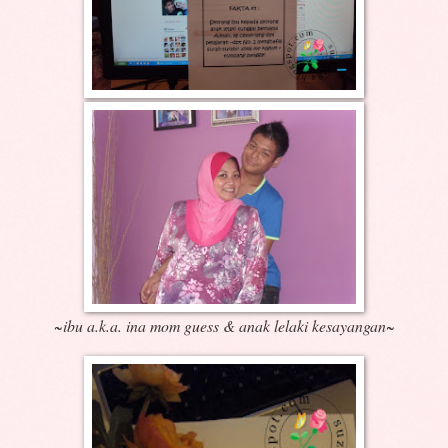
~ibu a.k.a. ina mom guess & anak lelaki kesayangan~