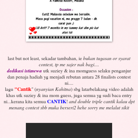
last but not least, sekadar tambahan, ie
bukan tugasan or syarat
contest, tp me sajer nak bagi....
dedikasi istimewa
utk suziey & ina momguess selaku penganjur
dan penaja hadiah yg menjadi rebutan antara 28 finalists contest
ni....
"Cantik
lagu
" (
nyanyian Kahitna
) sbg latarbelakang video adalah
khas utk suziey & ina mom guess, juga semua yg sudi baca entry
CANTIK
ni...kerana kita semua
!
and double triple cantik kalau dpt
menang contest sbb muka berseri2 hehe sorry me melalut sikit