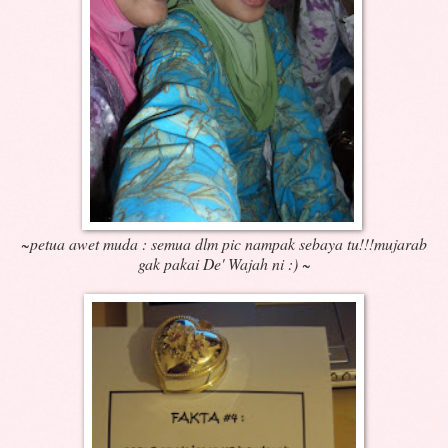
~petua awet muda : semua dlm pic nampak sebaya tu!!!mujarab
gak pakai De' Wajah ni :) ~