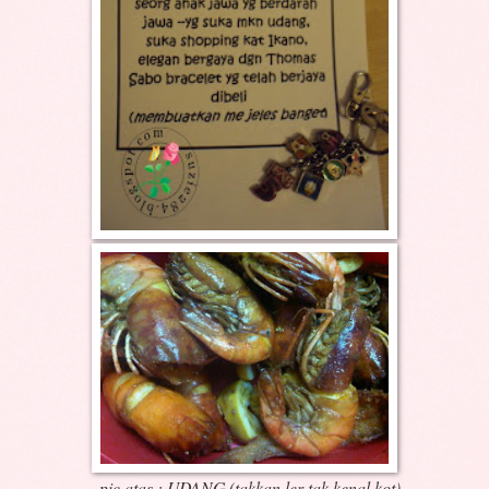
~pic atas : UDANG (takkan ler tak kenal kot)