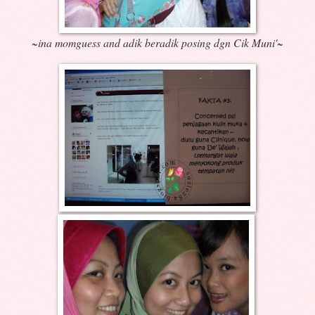
~ina momguess and adik beradik posing dgn Cik Muni'~