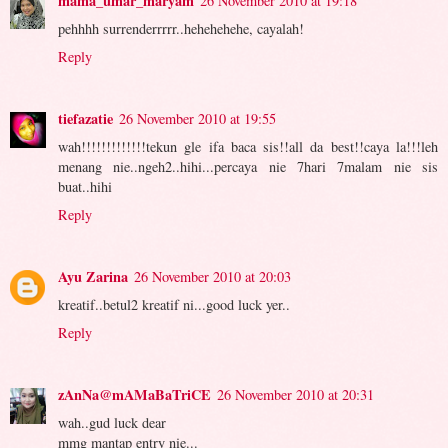
mama_umar_maryam
26 November 2010 at 19:18
pehhhh surrenderrrrr..hehehehehe, cayalah!
Reply
tiefazatie
26 November 2010 at 19:55
wah!!!!!!!!!!!!!tekun gle ifa baca sis!!all da best!!caya la!!!leh
menang nie..ngeh2..hihi...percaya nie 7hari 7malam nie sis
buat..hihi
Reply
Ayu Zarina
26 November 2010 at 20:03
kreatif..betul2 kreatif ni...good luck yer..
Reply
zAnNa@mAMaBaTriCE
26 November 2010 at 20:31
wah..gud luck dear
mmg mantap entry nie...