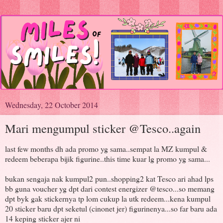
Wednesday, 22 October 2014
Mari mengumpul sticker @Tesco..again
last few months dh ada promo yg sama..sempat la MZ kumpul &
redeem beberapa bijik figurine..this time kuar lg promo yg sama...
bukan sengaja nak kumpul2 pun..shopping2 kat Tesco ari ahad lps
bb guna voucher yg dpt dari contest energizer @tesco...so memang
dpt byk gak stickernya tp lom cukup la utk redeem...kena kumpul
20 sticker baru dpt seketul (cinonet jer) figurinenya...so far baru ada
14 keping sticker ajer ni