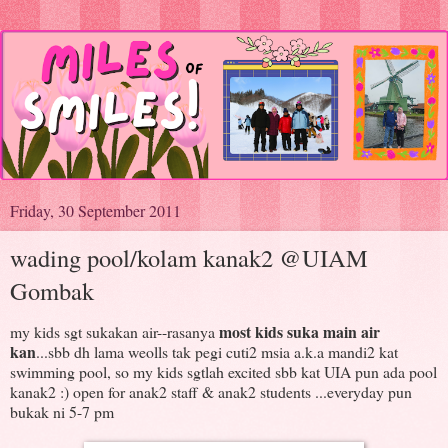
Friday, 30 September 2011
wading pool/kolam kanak2 @UIAM
Gombak
most kids suka main air
my kids sgt sukakan air--rasanya
kan
...sbb dh lama weolls tak pegi cuti2 msia a.k.a mandi2 kat
swimming pool, so my kids sgtlah excited sbb kat UIA pun ada pool
kanak2 :) open for anak2 staff & anak2 students ...everyday pun
bukak ni 5-7 pm