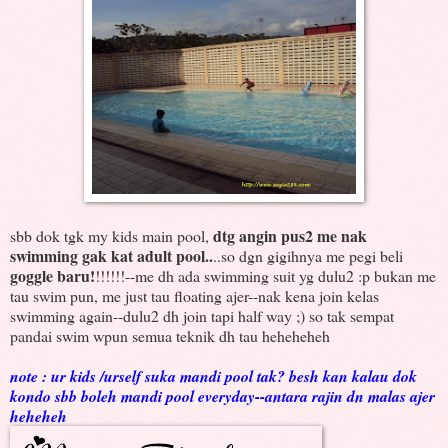
dtg angin pus2 me nak
sbb dok tgk my kids main pool,
swimming gak kat adult pool..
..so dgn gigihnya me pegi beli
goggle baru!
!!!!!!--me dh ada swimming suit yg dulu2 :p bukan me
tau swim pun, me just tau floating ajer--nak kena join kelas
swimming again--dulu2 dh join tapi half way ;) so tak sempat
pandai swim wpun semua teknik dh tau heheheheh
note : ur kids /urself suka mandi pool tak? besh kan kalau dok
kondo sbb boleh mandi pool everyday--antara rajin dn malas ajer
heheheh