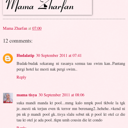
Mama Zharfan
at
07:00
12 comments:
Hudalatip
30 September 2011 at 07:41
Budak-budak sekarang ni rasanya semua tau swim kan..Pantang
pergi hotel ke mesti nak pergi swim..
Reply
mama tisya
30 September 2011 at 08:06
suka mandi manda kt pool...mmg kalo nmpk pool tkbole la tgk
je..mesti nk terjun even tk terror mn berenang2..hehehe..vkend ni
pn nk p mandi pool gk..tisya slalu sebut nk p pool kt otel cz die
tau kt otel je ada pool..tkpn umh cousin die kt condo
Reply