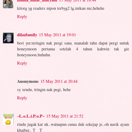
kitorg yg readers nipon terbyg2 lg,inikan mz,hehehe
Reply
dilazfamily
15 May 2011 at 19:01
best yer.teringin nak pergi sana. manalah tahu dapat pergi untuk
honeymoon pertama setelah 4 tahun kahwin tak gie
honeymoon.huhuhu
Reply
Anonymous
15 May 2011 at 20:44
sy xrndu, tringin nak pegi, hehe
Reply
~L.o.L.i.P.o.P~
15 May 2011 at 21:52
rindu jugak kat uk..walaupun cuma duk sekejap je..oh nasik ayam
khaiber.. T__T