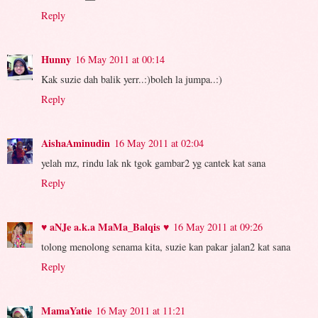
Reply
Hunny
16 May 2011 at 00:14
Kak suzie dah balik yerr..:)boleh la jumpa..:)
Reply
AishaAminudin
16 May 2011 at 02:04
yelah mz, rindu lak nk tgok gambar2 yg cantek kat sana
Reply
♥ aNJe a.k.a MaMa_Balqis ♥
16 May 2011 at 09:26
tolong menolong senama kita, suzie kan pakar jalan2 kat sana
Reply
MamaYatie
16 May 2011 at 11:21