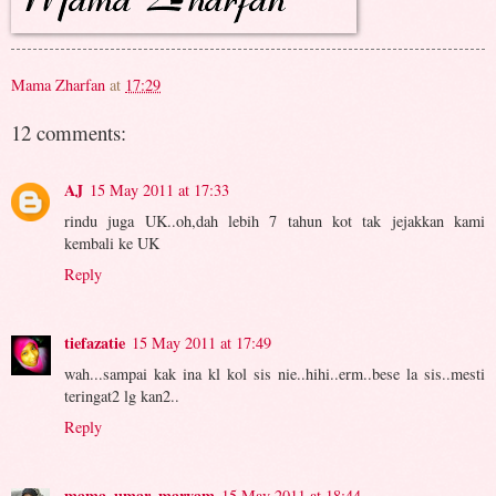
Mama Zharfan
at
17:29
12 comments:
AJ
15 May 2011 at 17:33
rindu juga UK..oh,dah lebih 7 tahun kot tak jejakkan kami
kembali ke UK
Reply
tiefazatie
15 May 2011 at 17:49
wah...sampai kak ina kl kol sis nie..hihi..erm..bese la sis..mesti
teringat2 lg kan2..
Reply
mama_umar_maryam
15 May 2011 at 18:44