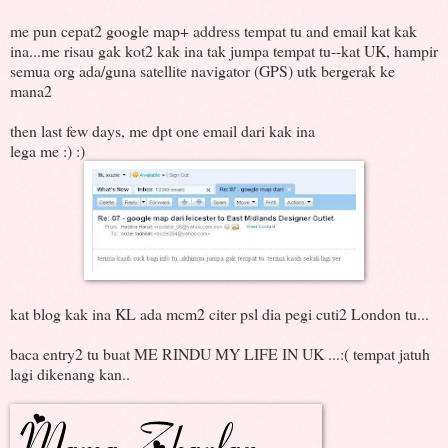
me pun cepat2 google map+ address tempat tu and email kat kak
ina...me risau gak kot2 kak ina tak jumpa tempat tu--kat UK, hampir
semua org ada/guna satellite navigator (GPS) utk bergerak ke
mana2
then last few days, me dpt one email dari kak ina
lega me :) :)
kat blog kak ina KL ada mcm2 citer psl dia pegi cuti2 London tu...
baca entry2 tu buat ME RINDU MY LIFE IN UK ...:( tempat jatuh
lagi dikenang kan..