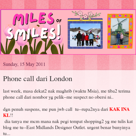
Sunday, 15 May 2011
Phone call dari London
last week, masa dekat2 nak maghrib (waktu Msia), me tiba2 terima
phone call dari nombor yg pelik--me suspect no obersi ni..
KAK INA
dgn penuh suspens, me pun jwb call tu--rupa2nya dari
KL
!!
dia tanya me mcm mana nak pegi tempat shopping2 yg me tulis kat
blog me tu--East Midlands Designer Outlet. urgent benar bunyinya
tu...